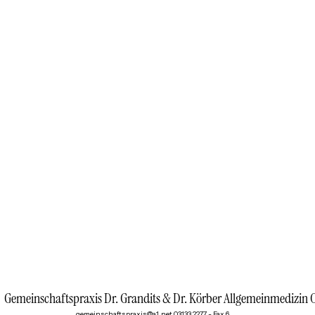
Gemeinschaftspraxis Dr. Grandits & Dr. Körber Allgemeinmedizin 
gemeinschaftspraxis@a1.net
03133 2277 - Fax 6